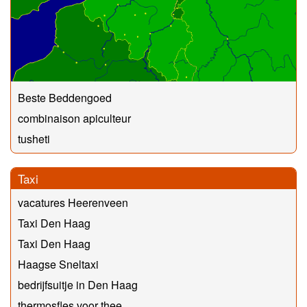
Beste Beddengoed
combinaison apiculteur
tusheti
Taxi
vacatures Heerenveen
Taxi Den Haag
Taxi Den Haag
Haagse Sneltaxi
bedrijfsuitje in Den Haag
thermosfles voor thee