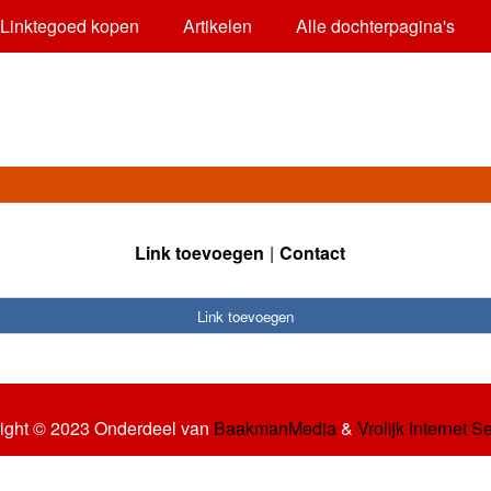
Linktegoed kopen
Artikelen
Alle dochterpagina's
Link toevoegen
Contact
Link toevoegen
ight © 2023 Onderdeel van
BaakmanMedia
&
Vrolijk Internet S