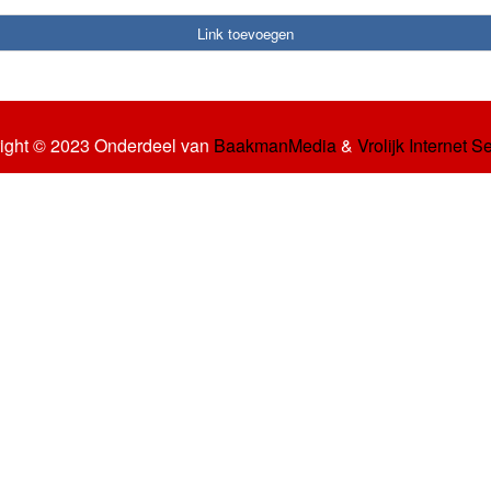
Link toevoegen
ight © 2023 Onderdeel van
BaakmanMedia
&
Vrolijk Internet S